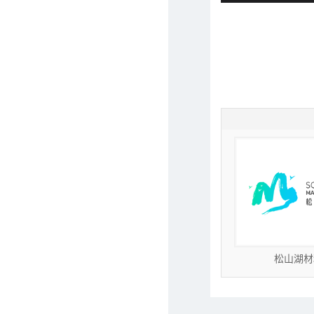
1
2
3
4
5
6
7
-二维材
松山湖材料实验室-实用超
松山湖材