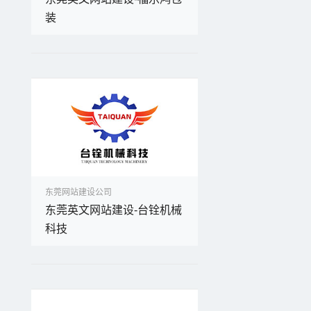
装
东莞网站建设公司
东莞英文网站建设-台铨机械
科技