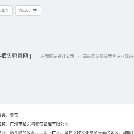
PREV
NEXT
-栖头鸭官网 ]
东莞网站设计公司
•
高端网站建设案例专业建站
分类：餐饮
名称：广州市栖头鸭餐饮管理有限公司
简介：
栖头鸭的故乡——湖北广水。是锷北吃文化最多元素的地区，卤味