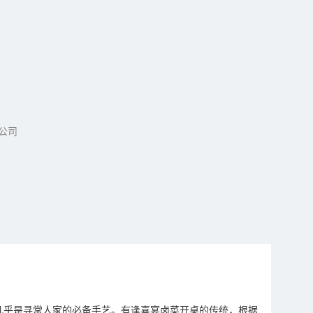
公司
几乎是寻常人家的必备手艺。有逢喜宴卤菜开桌的传统，根据