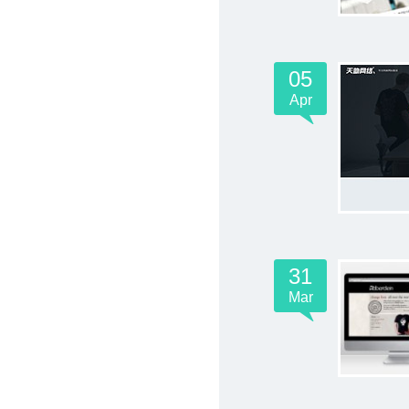
05
Apr
31
Mar